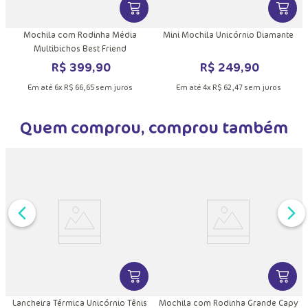
DUTO
MAIS INFORMAÇÕES DO PRODUTO
VER MAIS INFORMAÇÕES DO PRODU
VER MA
Mochila com Rodinha Média
Mini Mochila Unicórnio Diamante
Multibichos Best Friend
R$
399
,
90
R$
249
,
90
Em até
6
x
R$
66
,
65
sem juros
Em até
4
x
R$
62
,
47
sem juros
Quem comprou, comprou também
DUTO
MAIS INFORMAÇÕES DO PRODUTO
VER MAIS INFORMAÇÕES DO PRODU
VER MA
Lancheira Térmica Unicórnio Tênis
Mochila com Rodinha Grande Capy