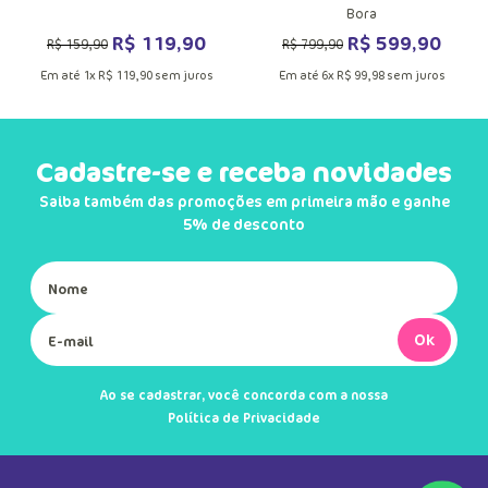
Bora
R$
119
,
90
R$
599
,
90
R$
159
,
90
R$
799
,
90
Em até
1
x
R$
119
,
90
sem juros
Em até
6
x
R$
99
,
98
sem juros
Cadastre-se e receba novidades
Saiba também das promoções em primeira mão e ganhe
5% de desconto
Ok
Ao se cadastrar, você concorda com a nossa
Política de Privacidade