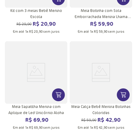
VER MAIS INFORMAÇÕES DO PRODU
VER MA
Kit com 3 meias Bebê Menino
Meia Botinha com Sola
Escola
Emborrachada Menina Lhama
R$
20
,
90
R$
59
,
90
Queen
R$
29
,
90
Em até
1
x
R$
20
,
90
sem juros
Em até
1
x
R$
59
,
90
sem juros
VER MAIS INFORMAÇÕES DO PRODU
VER MA
Meia Sapatilha Menina com
Meia Calça Bebê Menina Bolinhas
Aplique de Led Unicórnio Aloha
Coloridas
R$
69
,
90
R$
42
,
90
R$
59
,
90
Em até
1
x
R$
69
,
90
sem juros
Em até
1
x
R$
42
,
90
sem juros