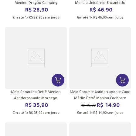
Menino Dragão Camping
Menina Unicórnio Encantado
R$
28
,
90
R$
46
,
90
Em até
1
x
R$
28
,
90
sem juros
Em até
1
x
R$
46
,
90
sem juros
VER MAIS INFORMAÇÕES DO PRODU
VER MA
Meia Sapatilha Bebê Menino
Meia Soquete Antiderrapante Cano
Antiderrapante Morcego
Médio Bebê Menina Cachorro
R$
35
,
90
R$
14
,
90
R$
19
,
90
Em até
1
x
R$
35
,
90
sem juros
Em até
1
x
R$
14
,
90
sem juros