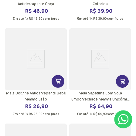
Antiderrapante Onça
Colorida
R$
46
,
90
R$
39
,
90
Em até
1
x
R$
46
,
90
sem juros
Em até
1
x
R$
39
,
90
sem juros
VER MAIS INFORMAÇÕES DO PRODU
VER MA
Meia Botinha Antiderrapante Bebê
Meia Sapatilha Com Sola
Menino Leão
Emborrachada Menina Unicórnio
R$
26
,
90
R$
64
,
90
Encantado
Em até
1
x
R$
26
,
90
sem juros
Em até
1
x
R$
64
,
90
sem juros