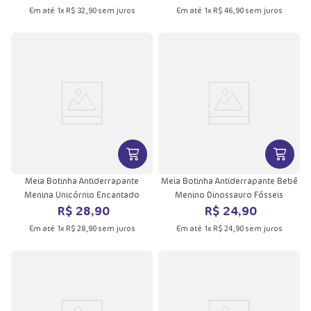
Em até
1
x
R$
32
,
90
sem juros
Em até
1
x
R$
46
,
90
sem juros
VER MAIS INFORMAÇÕES DO PRODU
VER MA
Meia Botinha Antiderrapante
Meia Botinha Antiderrapante Bebê
Menina Unicórnio Encantado
Menino Dinossauro Fósseis
R$
28
,
90
R$
24
,
90
Em até
1
x
R$
28
,
90
sem juros
Em até
1
x
R$
24
,
90
sem juros