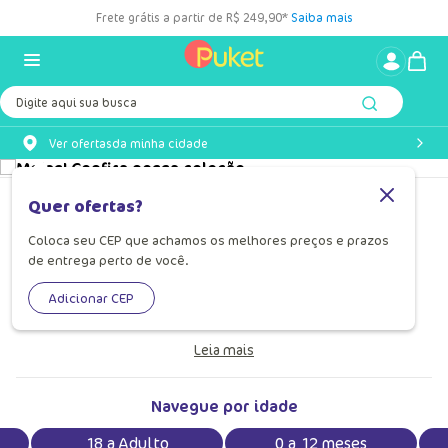
Frete grátis a partir de R$ 249,90*
Saiba mais
Digite aqui sua busca
Ver ofertas
da minha cidade
Meias
Quer ofertas?
Meias divertidas para todas as idades! Encontre modelos
Coloca seu CEP que achamos os melhores preços e prazos
de entrega perto de você.
femininos, masculinos e infantis, de personagens a listras
coloridas. Compre agora as melhores meias do mundo na
Adicionar CEP
loja Puket.
Leia mais
Navegue por idade
18 a Adulto
0 a 12 meses