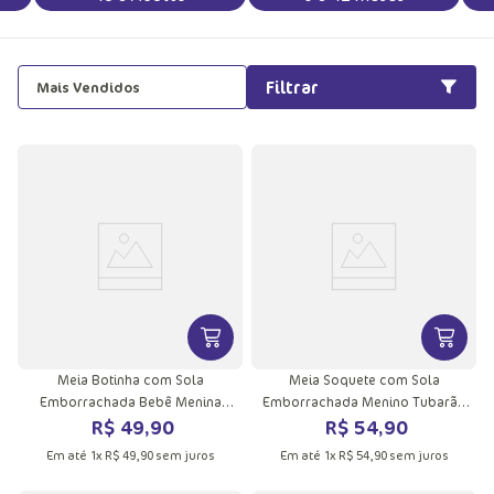
Filtrar
Mais Vendidos
VER MAIS INFORMAÇÕES DO PRODU
VER MA
Meia Botinha com Sola
Meia Soquete com Sola
Emborrachada Bebê Menina
Emborrachada Menino Tubarão
R$
49
,
90
R$
54
,
90
Lhama
Gamer
Em até
1
x
R$
49
,
90
sem juros
Em até
1
x
R$
54
,
90
sem juros