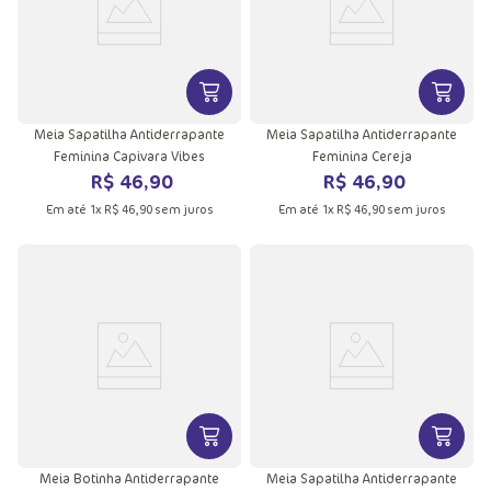
VER MAIS INFORMAÇÕES DO PRODU
VER MA
Meia Sapatilha Antiderrapante
Meia Sapatilha Antiderrapante
Feminina Capivara Vibes
Feminina Cereja
R$
46
,
90
R$
46
,
90
Em até
1
x
R$
46
,
90
sem juros
Em até
1
x
R$
46
,
90
sem juros
VER MAIS INFORMAÇÕES DO PRODU
VER MA
Meia Botinha Antiderrapante
Meia Sapatilha Antiderrapante