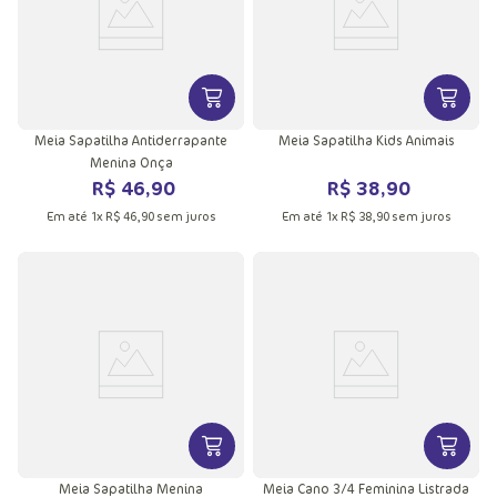
VER MAIS INFORMAÇÕES DO PRODU
VER MA
Meia Sapatilha Antiderrapante
Meia Sapatilha Kids Animais
Menina Onça
R$
46
,
90
R$
38
,
90
Em até
1
x
R$
46
,
90
sem juros
Em até
1
x
R$
38
,
90
sem juros
VER MAIS INFORMAÇÕES DO PRODU
VER MA
Meia Sapatilha Menina
Meia Cano 3/4 Feminina Listrada