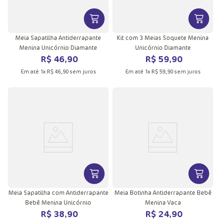
VER MAIS INFORMAÇÕES DO PRODU
VER MA
Meia Sapatilha Antiderrapante
Kit com 3 Meias Soquete Menina
Menina Unicórnio Diamante
Unicórnio Diamante
R$
46
,
90
R$
59
,
90
Em até
1
x
R$
46
,
90
sem juros
Em até
1
x
R$
59
,
90
sem juros
VER MAIS INFORMAÇÕES DO PRODU
VER MA
Meia Sapatilha com Antiderrapante
Meia Botinha Antiderrapante Bebê
Bebê Menina Unicórnio
Menina Vaca
R$
38
,
90
R$
24
,
90