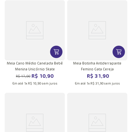
VER MAIS INFORMAÇÕES DO PRODU
VER MA
Meia Cano Médio Canelada Bebê
Meia Botinha Antiderrapante
Menina Unicórnio Skate
Femino Gata Cereja
R$
10
,
90
R$
31
,
90
R$
17
,
90
Em até
1
x
R$
10
,
90
sem juros
Em até
1
x
R$
31
,
90
sem juros