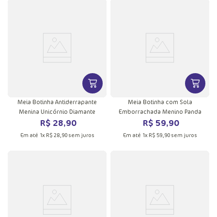
VER MAIS INFORMAÇÕES DO PRODU
VER MA
Meia Botinha Antiderrapante
Meia Botinha com Sola
Menina Unicórnio Diamante
Emborrachada Menino Panda
R$
28
,
90
R$
59
,
90
Em até
1
x
R$
28
,
90
sem juros
Em até
1
x
R$
59
,
90
sem juros