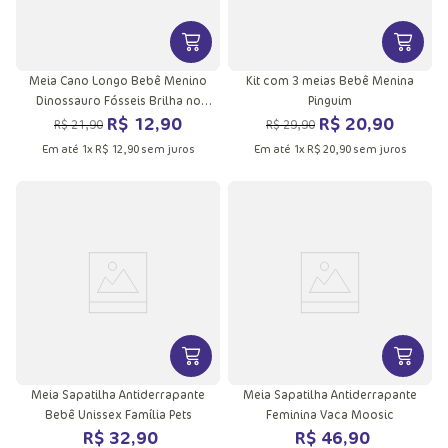
VER MAIS INFORMAÇÕES DO PRODU
VER MA
Meia Cano Longo Bebê Menino
Kit com 3 meias Bebê Menina
Dinossauro Fósseis Brilha no
Pinguim
R$
12
,
90
R$
20
,
90
Escuro
R$
21
,
90
R$
29
,
90
Em até
1
x
R$
12
,
90
sem juros
Em até
1
x
R$
20
,
90
sem juros
VER MAIS INFORMAÇÕES DO PRODU
VER MA
Meia Sapatilha Antiderrapante
Meia Sapatilha Antiderrapante
Bebê Unissex Família Pets
Feminina Vaca Moosic
R$
32
,
90
R$
46
,
90