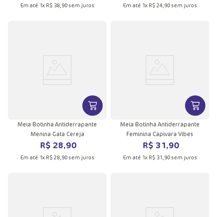
Em até
1
x
R$
38
,
90
sem juros
Em até
1
x
R$
24
,
90
sem juros
VER MAIS INFORMAÇÕES DO PRODU
VER MA
Meia Botinha Antiderrapante
Meia Botinha Antiderrapante
Menina Gata Cereja
Feminina Capivara Vibes
R$
28
,
90
R$
31
,
90
Em até
1
x
R$
28
,
90
sem juros
Em até
1
x
R$
31
,
90
sem juros