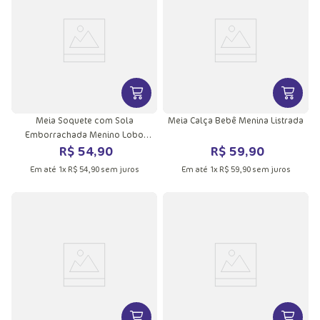
VER MAIS INFORMAÇÕES DO PRODU
VER MA
Meia Soquete com Sola
Meia Calça Bebê Menina Listrada
Emborrachada Menino Lobo
R$
54
,
90
R$
59
,
90
Space
Em até
1
x
R$
54
,
90
sem juros
Em até
1
x
R$
59
,
90
sem juros