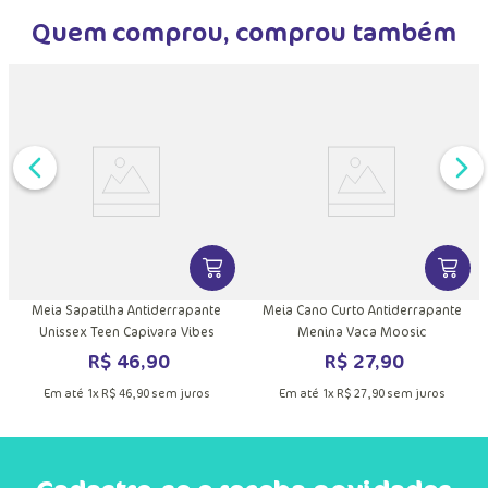
Quem comprou, comprou também
DUTO
MAIS INFORMAÇÕES DO PRODUTO
VER MAIS INFORMAÇÕES DO PRODU
VER MA
Meia Sapatilha Antiderrapante
Meia Cano Curto Antiderrapante
Unissex Teen Capivara Vibes
Menina Vaca Moosic
R$
46
,
90
R$
27
,
90
Em até
1
x
R$
46
,
90
sem juros
Em até
1
x
R$
27
,
90
sem juros