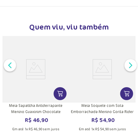
Quem viu, viu também
DUTO
MAIS INFORMAÇÕES DO PRODUTO
VER MAIS INFORMAÇÕES DO PRODU
VER MA
a
Meia Sapatilha Antiderrapante
Meia Soquete com Sola
Menino Guaxinim Chocolate
Emborrachada Menino Gorila Rider
R$
46
,
90
R$
54
,
90
Em até
1
x
R$
46
,
90
sem juros
Em até
1
x
R$
54
,
90
sem juros