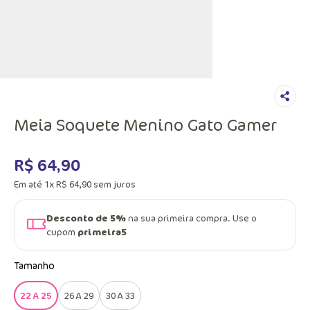
Meia Soquete Menino Gato Gamer
R$
64
,
90
Em até
1
x
R$
64
,
90
sem juros
Desconto de 5%
na sua primeira compra. Use o
cupom
primeira5
Tamanho
22 A 25
26 A 29
30 A 33