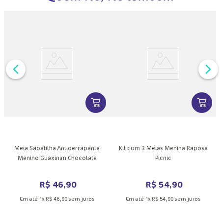
DUTO
VER MAIS INFORMAÇÕES DO PRODU
VER MA
MAIS INFORMAÇÕES DO PRODUTO
Meia Sapatilha Antiderrapante
Kit com 3 Meias Menina Raposa
Menino Guaxinim Chocolate
Picnic
R$
46
,
90
R$
54
,
90
Em até
1
x
R$
46
,
90
sem juros
Em até
1
x
R$
54
,
90
sem juros