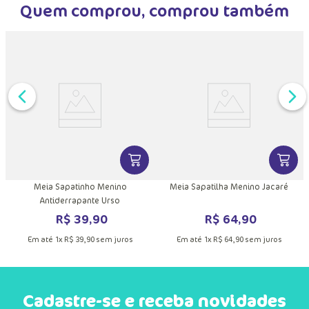
Quem comprou, comprou também
DUTO
MAIS INFORMAÇÕES DO PRODUTO
VER MAIS INFORMAÇÕES DO PRODU
VER MA
x
Meia Sapatinho Menino
Meia Sapatilha Menino Jacaré
Antiderrapante Urso
R$
39
,
90
R$
64
,
90
Em até
1
x
R$
39
,
90
sem juros
Em até
1
x
R$
64
,
90
sem juros
Cadastre-se e receba novidades