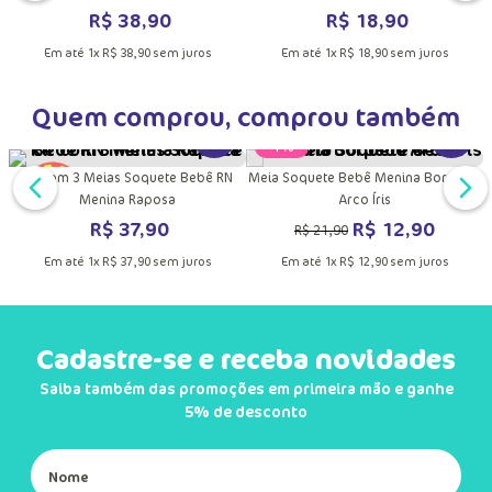
DUTO
MAIS INFORMAÇÕES DO PRODUTO
VER MAIS INFORMAÇÕES DO PRODU
VER MA
ê
Meia Sapatilha Antiderrapante Bebê
Meia Soquete Bebê Unissex Capy
Menino Dino Astronauta
Bora
R$
38
,
90
R$
18
,
90
Em até
1
x
R$
38
,
90
sem juros
Em até
1
x
R$
18
,
90
sem juros
Quem comprou, comprou também
VER MA
-
41%