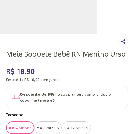
Meia Soquete Bebê RN Menino Urso
R$
18
,
90
Em até
1
x
R$
18
,
90
sem juros
Desconto de 5%
na sua primeira compra. Use o
cupom
primeira5
Tamanho
0 A 4 MESES
5 A 8 MESES
9 A 12 MESES