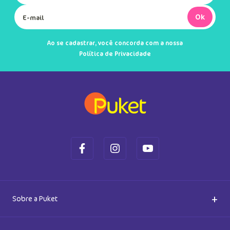
Meia Soquete Bebê Menina Bordado
Arco Íris
DUTO
MAIS INFORMAÇÕES DO PRODUTO
VER MAIS INFORMAÇÕES DO PRODU
Kit com 3 Meias Soquete Bebê RN
Menina Raposa
R$
12
,
90
R$
37
,
90
R$
21
,
90
Em até
1
x
R$
12
,
90
sem juros
Em até
1
x
R$
37
,
90
sem juros
Cadastre-se e receba novidades
Saiba também das promoções em primeira mão e ganhe
5% de desconto
Ok