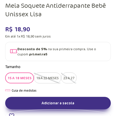
Meia Soquete Antiderrapante Bebê
Unissex Lisa
R$
18
,
90
Em até
1
x
R$
18
,
90
sem juros
Desconto de 5%
na sua primeira compra. Use o
cupom
primeira5
Tamanho
15 A 18 MESES
19 A 22 MESES
23 A 27
Adicionar a sacola