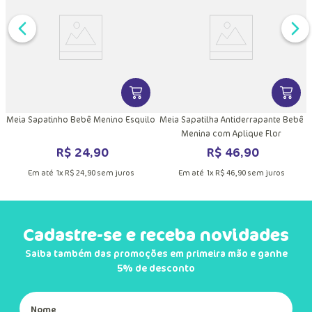
DUTO
MAIS INFORMAÇÕES DO PRODUTO
VER MAIS INFORMAÇÕES DO PRODU
VER MA
r
Meia Sapatinho Bebê Menino Esquilo
Meia Sapatilha Antiderrapante Bebê
Menina com Aplique Flor
R$
24
,
90
R$
46
,
90
Em até
1
x
R$
24
,
90
sem juros
Em até
1
x
R$
46
,
90
sem juros
Cadastre-se e receba novidades
Saiba também das promoções em primeira mão e ganhe
5% de desconto