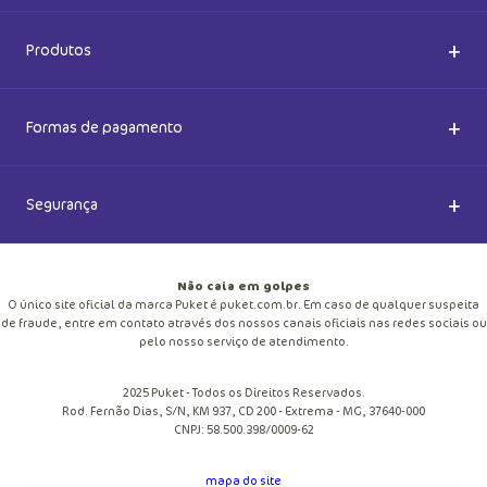
Nossas Lojas
Dúvidas Frequentes
+
Produtos
Meias do Bem
Cashback Puket
Acessórios
+
Formas de pagamento
Happy Friday 2026
Como comprar
Lingeries
+
Segurança
Seja um Franqueado
Frete e entregas
Meias
Retire na loja
Não caia em golpes
Pagamento
O único site oficial da marca Puket é puket.com.br. Em caso de qualquer suspeita
Moda Praia
de fraude, entre em contato através dos nossos canais oficiais nas redes sociais ou
Cupom de desconto
pelo nosso serviço de atendimento.
Trocas e Devoluções
Pijamas
2025 Puket - Todos os Direitos Reservados.
Blog
Rod. Fernão Dias, S/N, KM 937, CD 200 - Extrema - MG, 37640-000
Política de Privacidade
CNPJ: 58.500.398/0009-62
Personalize
Trabalhe Conosco
mapa do site
Regulamento