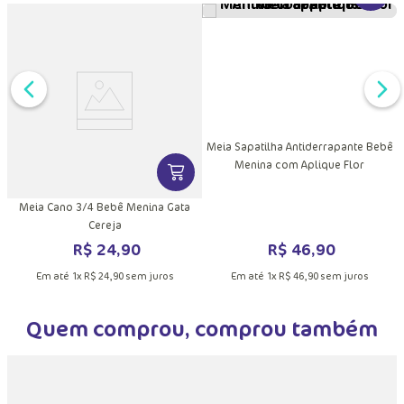
Meia Sapatilha Antiderrapante Bebê
Menina com Aplique Flor
DUTO
MAIS INFORMAÇÕES DO PRODUTO
VER MAIS INFORMAÇÕES DO PRODU
ê
Meia Cano 3/4 Bebê Menina Gata
Cereja
R$
46
,
90
R$
24
,
90
Em até
1
x
R$
46
,
90
sem juros
Em até
1
x
R$
24
,
90
sem juros
Quem comprou, comprou também