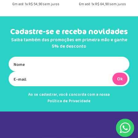
Camping
R$
54
,
90
R$
64
,
90
Em até
1
x
R$
54
,
90
sem juros
Em até
1
x
R$
64
,
90
sem juros
Cadastre-se e receba novidades
Saiba também das promoções em primeira mão e ganhe
5% de desconto
Ok
Ao se cadastrar, você concorda com a nossa
Política de Privacidade