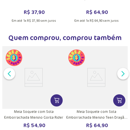
DUTO
MAIS INFORMAÇÕES DO PRODUTO
VER MAIS INFORMAÇÕES DO PRODU
VER MA
x
Meia Cano 3/4 Menino Listrada
Meia Sapatilha Menino Jacaré
R$
37
,
90
R$
64
,
90
Em até
1
x
R$
37
,
90
sem juros
Em até
1
x
R$
64
,
90
sem juros
Quem comprou, comprou também
DUTO
MAIS INFORMAÇÕES DO PRODUTO
VER MAIS INFORMAÇÕES DO PRODU
VER MA
x
Meia Soquete com Sola
Meia Soquete com Sola
Emborrachada Menino Gorila Rider
Emborrachada Menino Teen Dragão