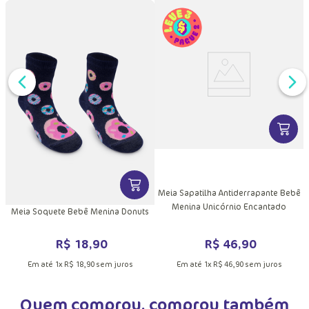
DUTO
VER MA
MAIS INFORMAÇÕES DO PRODUTO
VER MAIS INFORMAÇÕES DO PRODU
Meia Sapatilha Antiderrapante Bebê
Menina Unicórnio Encantado
Meia Soquete Bebê Menina Donuts
R$
46
,
90
R$
18
,
90
Em até
1
x
R$
46
,
90
sem juros
Em até
1
x
R$
18
,
90
sem juros
Quem comprou, comprou também