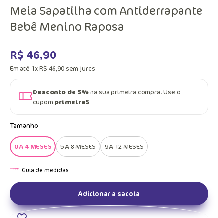
Meia Sapatilha com Antiderrapante
Bebê Menino Raposa
R$
46
,
90
Em até
1
x
R$
46
,
90
sem juros
Desconto de 5%
na sua primeira compra. Use o
cupom
primeira5
Tamanho
0 A 4 MESES
5 A 8 MESES
9 A 12 MESES
Adicionar a sacola