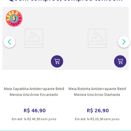
MAIS INFORMAÇÕES DO PRODUTO
VER MAIS INFORMAÇÕES DO PRODU
VER MA
DUTO
Meia Sapatilha Antiderrapante Bebê
Meia Botinha Antiderrapante Bebê
Menina Unicórnio Encantado
Menina Unicórnio Diamante
R$
46
,
90
R$
26
,
90
Em até
1
x
R$
46
,
90
sem juros
Em até
1
x
R$
26
,
90
sem juros