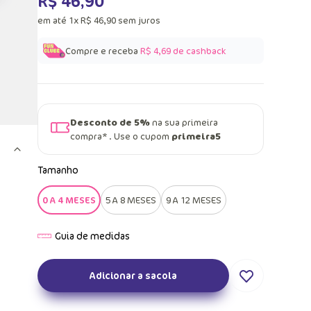
R$
46
,
90
em até
1
x
R$
46
,
90
sem juros
Compre e receba
R$ 4,69
de cashback
Desconto de 5%
na sua primeira
compra* . Use o cupom
primeira5
Tamanho
0 A 4 MESES
5 A 8 MESES
9 A 12 MESES
Adicionar a sacola