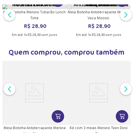
Quem viu, viu também
VER MA
Meia Botinha Antiderrapante Menina
Vaca Moosic
DUTO
MAIS INFORMAÇÕES DO PRODUTO
VER MAIS INFORMAÇÕES DO PRODU
m
Meia Botinha Menino Tubarão Lunch
Time
R$
28
,
90
R$
28
,
90
Em até
1
x
R$
28
,
90
sem juros
Em até
1
x
R$
28
,
90
sem juros
Quem comprou, comprou também