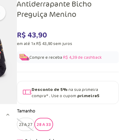
Antiderrapante Bicho
Preguiça Menino
R$
43
,
90
em até
1
x
R$
43
,
90
sem juros
Compre e receba
R$ 4,39
de cashback
Desconto de 5%
na sua primeira
compra* . Use o cupom
primeira5
Tamanho
23 A 27
28 A 33