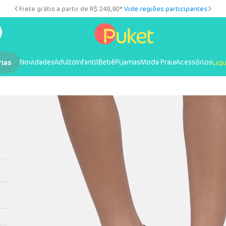
Frete grátis a partir de R$ 249,90*
Vide regiões participantes
Novidades
Adulto
Infantil
Bebê
Pijamas
Moda Praia
Acessórios
rias
Liq