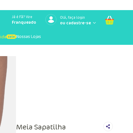
Já é Fã? Vire
Olá, faça login
Franqueado
Nossas Lojas
uida
Meia Sapatilha