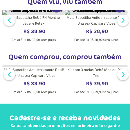
Quem viu, viu também
DUTO
MAIS INFORMAÇÕES DO PRODUTO
VER MAIS INFORMAÇÕES DO PRODU
VER MA
ê
Meia Sapatilha Bebê RN Menino
Meia Sapatilha Antiderrapante Bebê
Jacaré Relax
Unissex Capivara Vibes
R$
38
,
90
R$
38
,
90
Em até
1
x
R$
38
,
90
sem juros
Em até
1
x
R$
38
,
90
sem juros
Quem comprou, comprou também