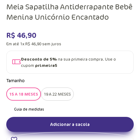
Meia Sapatilha Antiderrapante Bebê
Menina Unicórnio Encantado
R$
46
,
90
Em até
1
x
R$
46
,
90
sem juros
Desconto de 5%
na sua primeira compra. Use o
cupom
primeira5
Tamanho
15 A 18 MESES
19 A 22 MESES
Adicionar a sacola