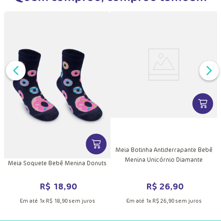
DUTO
VER MA
MAIS INFORMAÇÕES DO PRODUTO
VER MAIS INFORMAÇÕES DO PRODU
Meia Botinha Antiderrapante Bebê
Menina Unicórnio Diamante
Meia Soquete Bebê Menina Donuts
R$
26
,
90
R$
18
,
90
Em até
1
x
R$
26
,
90
sem juros
Em até
1
x
R$
18
,
90
sem juros