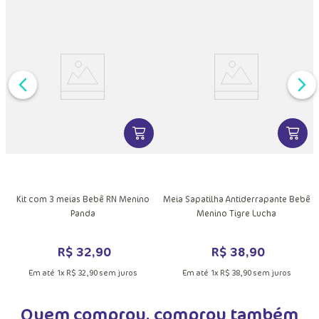
DUTO
VER MAIS INFORMAÇÕES DO PRODU
VER MA
MAIS INFORMAÇÕES DO PRODUTO
Kit com 3 meias Bebê RN Menino
Meia Sapatilha Antiderrapante Bebê
Panda
Menino Tigre Lucha
R$
32
,
90
R$
38
,
90
Em até
1
x
R$
32
,
90
sem juros
Em até
1
x
R$
38
,
90
sem juros
Quem comprou, comprou também