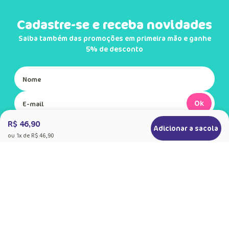
Cadastre-se e receba novidades
Saiba também das promoções em primeira mão e ganhe
5% de desconto
Ok
R$ 46,90
Adicionar a sacola
Ao se cadastrar, você concorda com a nossa
ou
1
x de
R$ 46,90
Política de Privacidade