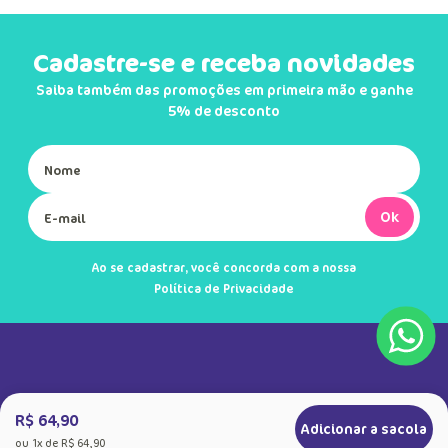
Cadastre-se e receba novidades
Saiba também das promoções em primeira mão e ganhe
5% de desconto
Ok
Ao se cadastrar, você concorda com a nossa
Política de Privacidade
R$ 64,90
Adicionar a sacola
ou
1
x de
R$ 64,90