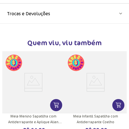
Trocas e Devoluções
Quem viu, viu também
VER MAIS INFORMAÇÕES DO PRODU
VER MA
Meia Menino Sapatilha com
Meia Infantil Sapatilha com
Antiderrapante e Aplique Alien
Antiderrapante Coelho
Família