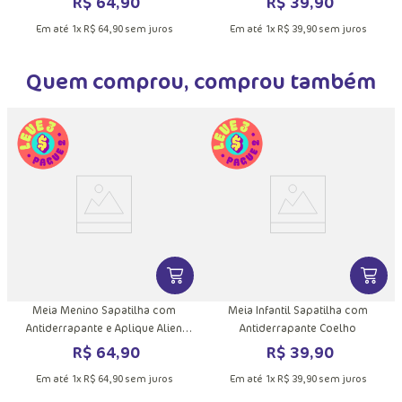
R$
64
,
90
R$
39
,
90
Em até
1
x
R$
64
,
90
sem juros
Em até
1
x
R$
39
,
90
sem juros
Quem comprou, comprou também
VER MAIS INFORMAÇÕES DO PRODU
VER MA
Meia Menino Sapatilha com
Meia Infantil Sapatilha com
Antiderrapante e Aplique Alien
Antiderrapante Coelho
Família
R$
64
,
90
R$
39
,
90
Em até
1
x
R$
64
,
90
sem juros
Em até
1
x
R$
39
,
90
sem juros