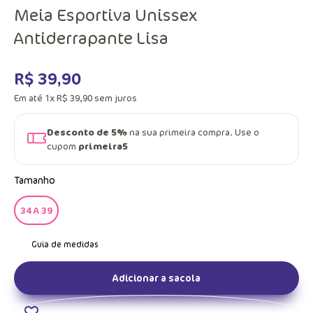
Meia Esportiva Unissex
Antiderrapante Lisa
R$
39
,
90
Em até
1
x
R$
39
,
90
sem juros
Desconto de 5%
na sua primeira compra. Use o
cupom
primeira5
Tamanho
34 A 39
Adicionar a sacola