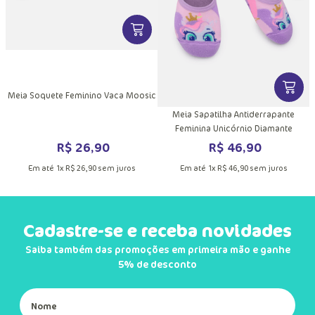
DUTO
MAIS INFORMAÇÕES DO PRODUTO
VER MAIS INFORMAÇÕES DO PRODU
VER MA
Meia Soquete Feminino Vaca Moosic
Meia Sapatilha Antiderrapante
Feminina Unicórnio Diamante
R$
26
,
90
R$
46
,
90
Em até
1
x
R$
26
,
90
sem juros
Em até
1
x
R$
46
,
90
sem juros
Cadastre-se e receba novidades
Saiba também das promoções em primeira mão e ganhe
5% de desconto