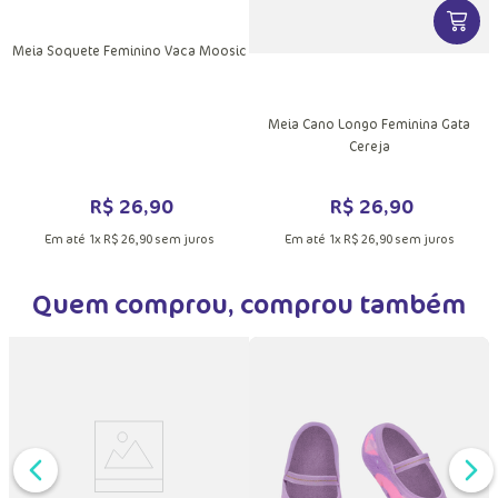
VER MA
Meia Soquete Feminino Vaca Moosic
DUTO
MAIS INFORMAÇÕES DO PRODUTO
Meia Cano Longo Feminina Gata
Cereja
R$
26
,
90
R$
26
,
90
Em até
1
x
R$
26
,
90
sem juros
Em até
1
x
R$
26
,
90
sem juros
Quem comprou, comprou também