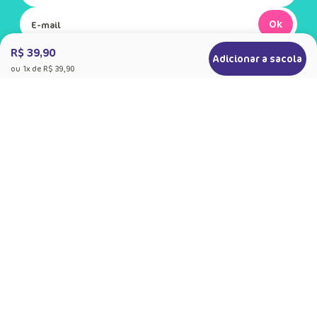
Ok
R$ 39,90
Adicionar a sacola
Ao se cadastrar, você concorda com a nossa
ou
1
x de
R$ 39,90
Política de Privacidade
+
Sobre a Puket
Quem somos
+
Precisa de Ajuda