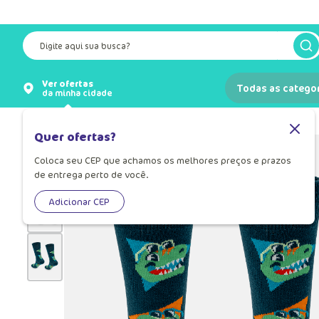
Digite aqui sua busca?
Ver ofertas
Todas as catego
da minha cidade
Meias
Meia Infantil
Quer ofertas?
Coloca seu CEP que achamos os melhores preços e prazos
de entrega perto de você.
Adicionar CEP