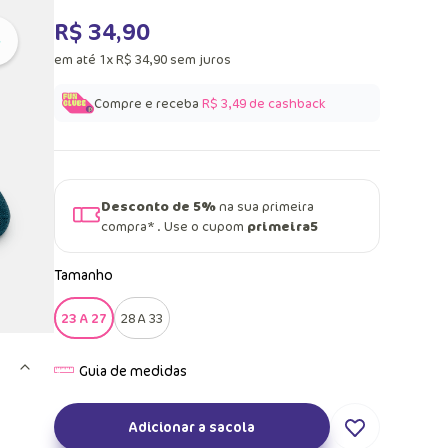
R$
34
,
90
em até
1
x
R$
34
,
90
sem juros
Compre e receba
R$ 3,49
de cashback
Desconto de 5%
na sua primeira
compra* . Use o cupom
primeira5
Tamanho
23 A 27
28 A 33
Adicionar a sacola