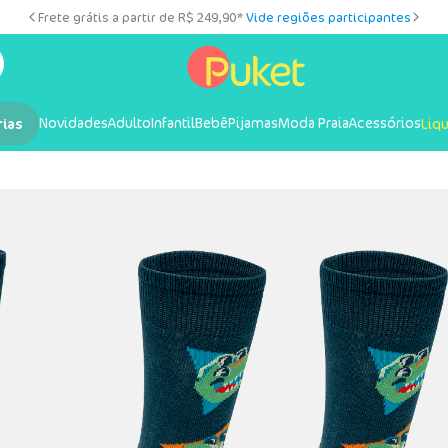
Frete grátis a partir de R$ 249,90*
Vide regiões participantes
Novidades
Adulto
Infantil
Bebê
Pijamas
Moda Praia
Acessórios
rias
Liq