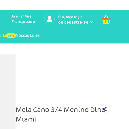
Já é Fã? Vire
Olá, faça login
Franqueado
Nossas Lojas
uida
Meia Cano 3/4 Menino Dino
Miami