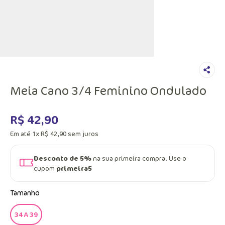
Meia Cano 3/4 Feminino Ondulado
R$
42
,
90
Em até
1
x
R$
42
,
90
sem juros
Desconto de 5%
na sua primeira compra. Use o
cupom
primeira5
Tamanho
34 A 39