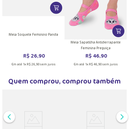
DUTO
MAIS INFORMAÇÕES DO PRODUTO
VER MAIS INFORMAÇÕES DO PRODU
VER MA
Meia Soquete Feminino Panda
Meia Sapatilha Antiderrapante
Feminina Preguiça
R$
26
,
90
R$
46
,
90
Em até
1
x
R$
26
,
90
sem juros
Em até
1
x
R$
46
,
90
sem juros
Quem comprou, comprou também