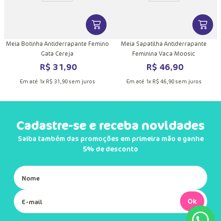
DUTO
MAIS INFORMAÇÕES DO PRODUTO
VER MAIS INFORMAÇÕES DO PRODU
VER MA
a
Meia Botinha Antiderrapante Femino
Meia Sapatilha Antiderrapante
Gata Cereja
Feminina Vaca Moosic
R$
31
,
90
R$
46
,
90
Em até
1
x
R$
31
,
90
sem juros
Em até
1
x
R$
46
,
90
sem juros
Cadastre-se e receba novidades
Saiba também das promoções em primeira mão e ganhe
5% de desconto
Ok