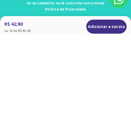
Ao se cadastrar, você concorda com a nossa
Política de Privacidade
R$ 42,90
Adicionar a sacola
ou
1
x de
R$ 42,90
+
Sobre a Puket
Quem somos
+
Precisa de Ajuda
Nossas Lojas
Dúvidas Frequentes
+
Produtos