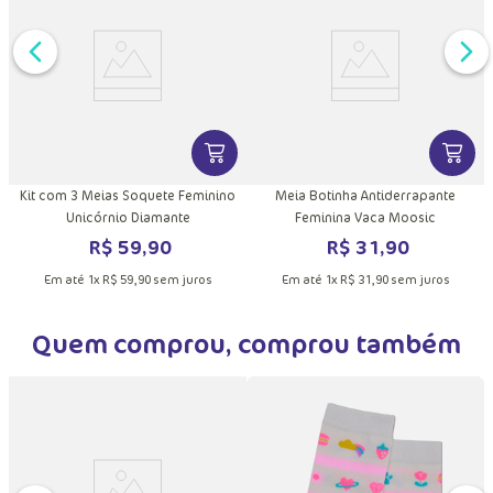
DUTO
MAIS INFORMAÇÕES DO PRODUTO
VER MAIS INFORMAÇÕES DO PRODU
VER MA
sa
Kit com 3 Meias Soquete Feminino
Meia Botinha Antiderrapante
Unicórnio Diamante
Feminina Vaca Moosic
R$
59
,
90
R$
31
,
90
Em até
1
x
R$
59
,
90
sem juros
Em até
1
x
R$
31
,
90
sem juros
Quem comprou, comprou também