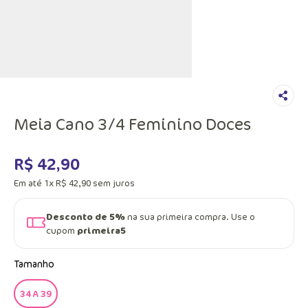
Meia Cano 3/4 Feminino Doces
R$
42
,
90
Em até
1
x
R$
42
,
90
sem juros
Desconto de 5%
na sua primeira compra. Use o
cupom
primeira5
Tamanho
34 A 39