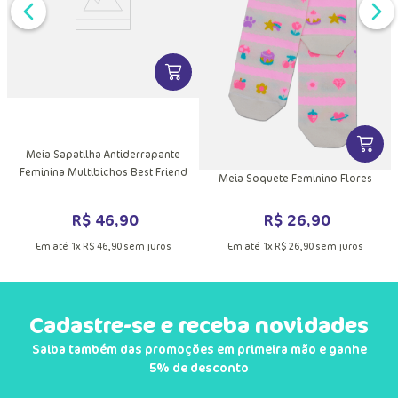
DUTO
MAIS INFORMAÇÕES DO PRODUTO
VER MAIS INFORMAÇÕES DO PRODU
VER MA
Meia Sapatilha Antiderrapante
Feminina Multibichos Best Friend
Meia Soquete Feminino Flores
R$
46
,
90
R$
26
,
90
Em até
1
x
R$
46
,
90
sem juros
Em até
1
x
R$
26
,
90
sem juros
Cadastre-se e receba novidades
Saiba também das promoções em primeira mão e ganhe
5% de desconto