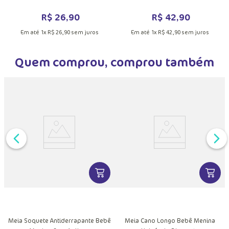
Menina Unicórnio Diamante
Menino Bulldog
R$
26
,
90
R$
42
,
90
Em até
1
x
R$
26
,
90
sem juros
Em até
1
x
R$
42
,
90
sem juros
Quem comprou, comprou também
VER MAIS INFORMAÇÕES DO PRODU
VER MA