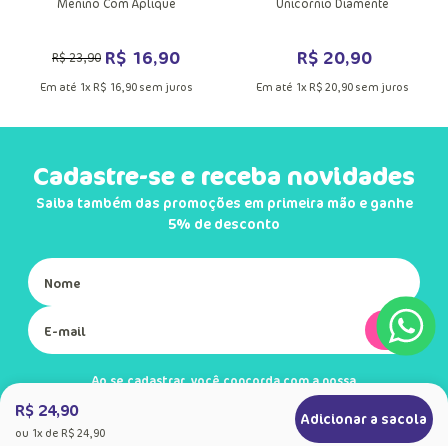
DUTO
MAIS INFORMAÇÕES DO PRODUTO
Meia Soquete Antiderrapante Bebê
Meia Cano Longo Bebê Menina
Menino Com Aplique
Unicórnio Diamente
R$
16
,
90
R$
20
,
90
R$
23
,
90
Em até
1
x
R$
16
,
90
sem juros
Em até
1
x
R$
20
,
90
sem juros
Cadastre-se e receba novidades
Saiba também das promoções em primeira mão e ganhe
5% de desconto
Ok
R$ 24,90
Adicionar a sacola
Ao se cadastrar, você concorda com a nossa
ou
1
x de
R$ 24,90
Política de Privacidade