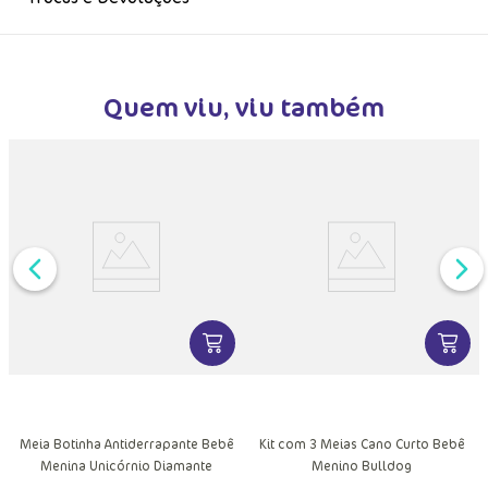
Trocas e Devoluções
Quem viu, viu também
DUTO
VER MAIS INFORMAÇÕES DO PRODU
VER MA
MAIS INFORMAÇÕES DO PRODUTO
Meia Botinha Antiderrapante Bebê
Kit com 3 Meias Cano Curto Bebê