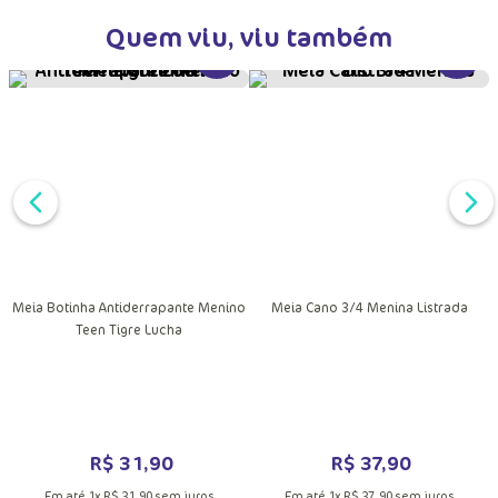
Quem viu, viu também
DUTO
VER MAIS INFORMAÇÕES DO PRODU
VER MA
MAIS INFORMAÇÕES DO PRODUTO
Meia Botinha Antiderrapante Menino
Meia Cano 3/4 Menina Listrada
Teen Tigre Lucha