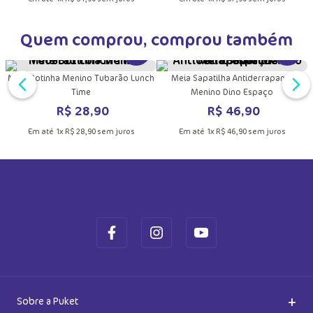
R$
31
,
90
R$
37
,
90
Em até
1
x
R$
31
,
90
sem juros
Em até
1
x
R$
37
,
90
sem juros
Quem comprou, comprou também
DUTO
MAIS INFORMAÇÕES DO PRODUTO
VER MAIS INFORMAÇÕES DO PRODU
VER MA
Meia Botinha Menino Tubarão Lunch
Meia Sapatilha Antiderrapante
Time
Menino Dino Espaço
R$
28
,
90
R$
46
,
90
Em até
1
x
R$
28
,
90
sem juros
Em até
1
x
R$
46
,
90
sem juros