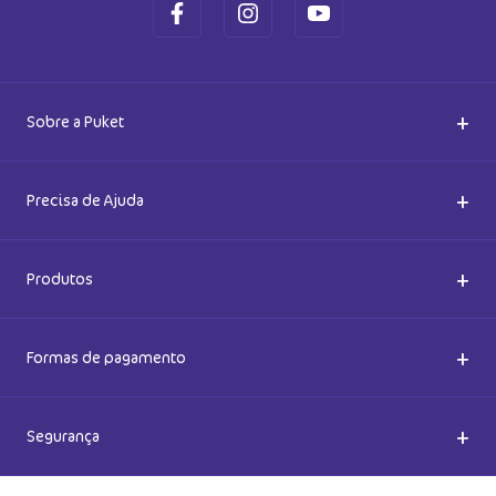
+
Sobre a Puket
Quem somos
+
Precisa de Ajuda
Nossas Lojas
Dúvidas Frequentes
+
Produtos
Meias do Bem
Cashback Puket
Acessórios
+
Formas de pagamento
Happy Friday 2026
Como comprar
Lingeries
+
Segurança
Seja um Franqueado
Frete e entregas
Meias