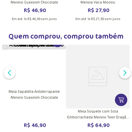
Menino Guaxinim Chocolate
Menina Vaca Moosic
R$
46
,
90
R$
27
,
90
Em até
1
x
R$
46
,
90
sem juros
Em até
1
x
R$
27
,
90
sem juros
Quem comprou, comprou também
VER MAIS INFORMAÇÕES DO PRODU
Meia Sapatilha Antiderrapante
Menino Guaxinim Chocolate
DUTO
MAIS INFORMAÇÕES DO PRODUTO
VER MA
Meia Soquete com Sola
Emborrachada Menino Teen Dragão
Camping
R$
46
,
90
R$
64
,
90