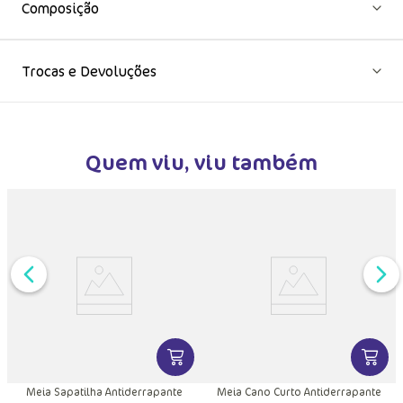
Composição
Trocas e Devoluções
Quem viu, viu também
DUTO
MAIS INFORMAÇÕES DO PRODUTO
VER MAIS INFORMAÇÕES DO PRODU
VER MA
Meia Sapatilha Antiderrapante
Meia Cano Curto Antiderrapante