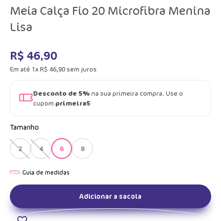
Meia Calça Fio 20 Microfibra Menina
Lisa
R$
46
,
90
Em até
1
x
R$
46
,
90
sem juros
Desconto de 5%
na sua primeira compra. Use o
cupom
primeira5
Tamanho
2
4
6
8
Adicionar a sacola