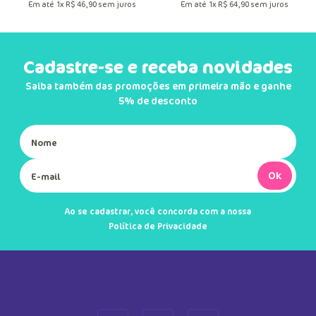
Em até
1
x
R$
46
,
90
sem juros
Em até
1
x
R$
64
,
90
sem juros
Cadastre-se e receba novidades
Saiba também das promoções em primeira mão e ganhe
5% de desconto
Ok
Ao se cadastrar, você concorda com a nossa
Política de Privacidade