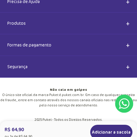
+
Sobre a Puket
Quem somos
+
Precisa de Ajuda
Nossas Lojas
Dúvidas Frequentes
+
Produtos
Meias do Bem
Cashback Puket
Acessórios
+
Formas de pagamento
Happy Friday 2026
Como comprar
Lingeries
+
Segurança
Seja um Franqueado
Frete e entregas
Meias
Retire na loja
Não caia em golpes
R$ 64,90
Pagamento
Adicionar a sacola
O único site oficial da marca Puket é puket.com.br. Em caso de qualquer suspeita
Moda Praia
ou
1
x de
R$ 64,90