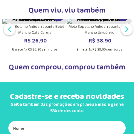
Quem viu, viu também
DUTO
MAIS INFORMAÇÕES DO PRODUTO
VER MAIS INFORMAÇÕES DO PRODU
VER MA
Meia Botinha Antiderrapante Bebê
Meia Sapatilha Antiderrapante Bebê
Menina Gata Cereja
Menina Unicórnio
R$
26
,
90
R$
38
,
90
Em até
1
x
R$
26
,
90
sem juros
Em até
1
x
R$
38
,
90
sem juros
Quem comprou, comprou também
DUTO
MAIS INFORMAÇÕES DO PRODUTO
VER MAIS INFORMAÇÕES DO PRODU
VER MA
Meia Sapatilha Antiderrapante Bebê
Meia Sapatilha Antiderrapante Bebê
Menina com Aplique Flor
Menino Sapo
R$
46
,
90
R$
38
,
90
Em até
1
x
R$
46
,
90
sem juros
Em até
1
x
R$
38
,
90
sem juros
Cadastre-se e receba novidades