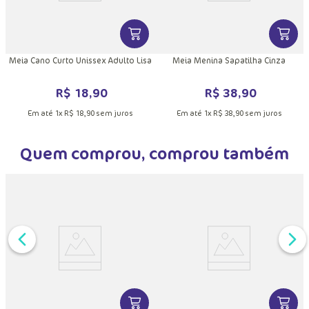
DUTO
MAIS INFORMAÇÕES DO PRODUTO
VER MAIS INFORMAÇÕES DO PRODU
VER MA
Meia Cano Curto Unissex Adulto Lisa
Meia Menina Sapatilha Cinza
R$
18
,
90
R$
38
,
90
Em até
1
x
R$
18
,
90
sem juros
Em até
1
x
R$
38
,
90
sem juros
Quem comprou, comprou também
DUTO
MAIS INFORMAÇÕES DO PRODUTO
VER MAIS INFORMAÇÕES DO PRODU
VER MA