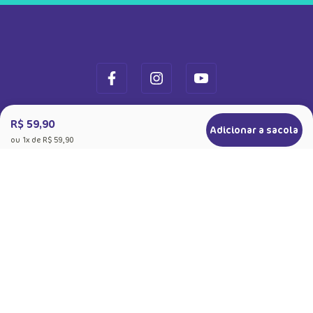
R$ 59,90
Adicionar a sacola
ou
1
x de
R$ 59,90
+
Sobre a Puket
Quem somos
+
Precisa de Ajuda
Nossas Lojas
Dúvidas Frequentes
+
Produtos
Meias do Bem
Cashback Puket
Acessórios
+
Formas de pagamento
Happy Friday 2026