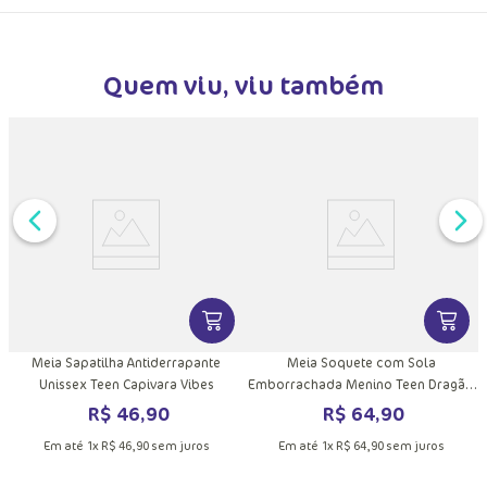
Quem viu, viu também
DUTO
MAIS INFORMAÇÕES DO PRODUTO
VER MAIS INFORMAÇÕES DO PRODU
VER MA
Meia Sapatilha Antiderrapante
Meia Soquete com Sola
Unissex Teen Capivara Vibes
Emborrachada Menino Teen Dragão
Camping
R$
46
,
90
R$
64
,
90
Em até
1
x
R$
46
,
90
sem juros
Em até
1
x
R$
64
,
90
sem juros