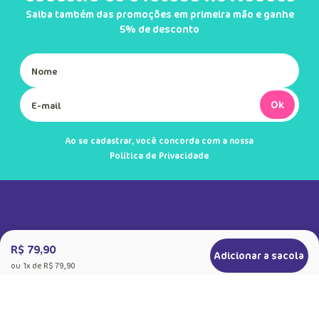
Saiba também das promoções em primeira mão e ganhe
5% de desconto
Ok
Ao se cadastrar, você concorda com a nossa
Política de Privacidade
R$ 79,90
Adicionar a sacola
ou
1
x de
R$ 79,90