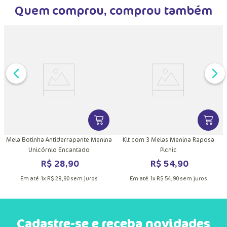
Quem comprou, comprou também
DUTO
MAIS INFORMAÇÕES DO PRODUTO
VER MAIS INFORMAÇÕES DO PRODU
VER MA
Meia Botinha Antiderrapante Menina
Kit com 3 Meias Menina Raposa
Unicórnio Encantado
Picnic
R$
28
,
90
R$
54
,
90
Em até
1
x
R$
28
,
90
sem juros
Em até
1
x
R$
54
,
90
sem juros
Cadastre-se e receba novidades