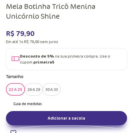
Meia Botinha Tricô Menina
Unicórnio Shine
R$
79
,
90
Em até
1
x
R$
79
,
90
sem juros
Desconto de 5%
na sua primeira compra. Use o
cupom
primeira5
Tamanho
22 A 25
26 A 29
30 A 33
Adicionar a sacola