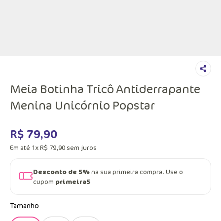
Meia Botinha Tricô Antiderrapante
Menina Unicórnio Popstar
R$
79
,
90
Em até
1
x
R$
79
,
90
sem juros
Desconto de 5%
na sua primeira compra. Use o
cupom
primeira5
Tamanho