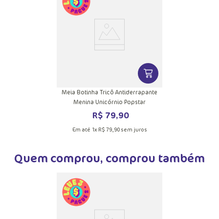
VER MAIS INFORMAÇ
Meia Botinha Tricô Antiderrapante
Menina Unicórnio Popstar
R$
79
,
90
Em até
1
x
R$
79
,
90
sem juros
Quem comprou, comprou também