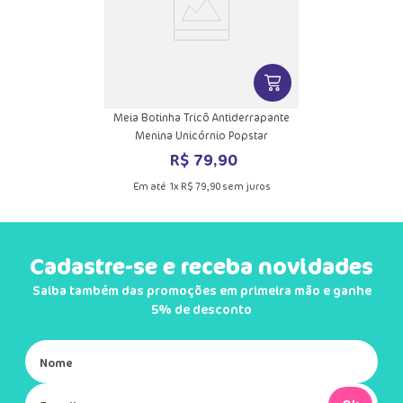
VER MAIS INFORMAÇ
Meia Botinha Tricô Antiderrapante
Menina Unicórnio Popstar
R$
79
,
90
Em até
1
x
R$
79
,
90
sem juros
Cadastre-se e receba novidades
Saiba também das promoções em primeira mão e ganhe
5% de desconto