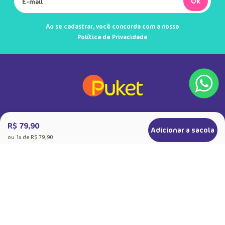
Ok
Ao se cadastrar, você concorda com a nossa
Política de Privacidade
R$ 79,90
Adicionar a sacola
ou
1
x de
R$ 79,90
+
Sobre a Puket
Quem somos
+
Precisa de Ajuda