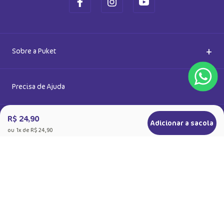
+
Sobre a Puket
Quem somos
+
Precisa de Ajuda
Nossas Lojas
R$ 24,90
Dúvidas Frequentes
+
Produtos
Adicionar a sacola
ou
1
x de
R$ 24,90
Meias do Bem
Cashback Puket
Acessórios
+
Formas de pagamento
Happy Friday 2026
Como comprar
Lingeries
+
Segurança
Seja um Franqueado
Frete e entregas
Meias