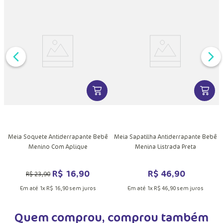
DUTO
VER MAIS INFORMAÇÕES DO PRODU
VER MA
MAIS INFORMAÇÕES DO PRODUTO
Meia Soquete Antiderrapante Bebê
Meia Sapatilha Antiderrapante Bebê
Menino Com Aplique
Menina Listrada Preta
R$
16
,
90
R$
46
,
90
R$
23
,
90
Em até
1
x
R$
16
,
90
sem juros
Em até
1
x
R$
46
,
90
sem juros
Quem comprou, comprou também