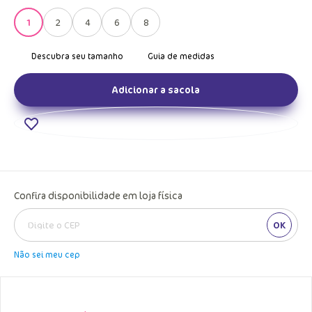
1
2
4
6
8
Adicionar a sacola
Confira disponibilidade em loja física
OK
Não sei meu cep