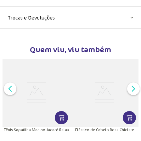
Trocas e Devoluções
Quem viu, viu também
DUTO
MAIS INFORMAÇÕES DO PRODUTO
VER MAIS INFORMAÇÕES DO PRODU
VER MA
r
Tênis Sapatilha Menino Jacaré Relax
Elástico de Cabelo Rosa Chiclete