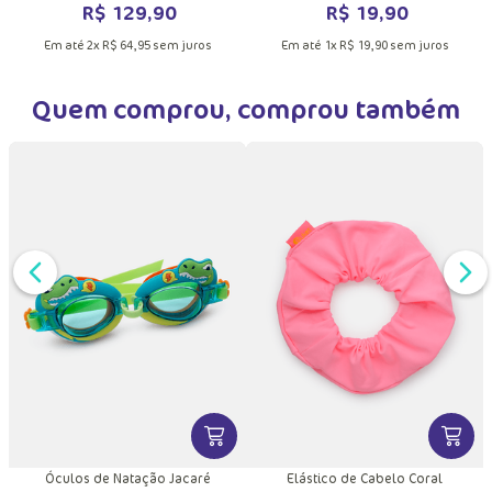
R$
129
,
90
R$
19
,
90
Em até
2
x
R$
64
,
95
sem juros
Em até
1
x
R$
19
,
90
sem juros
Quem comprou, comprou também
DUTO
MAIS INFORMAÇÕES DO PRODUTO
C
VER MAIS INFORMAÇÕES DO PRODU
VER MA
Óculos de Natação Jacaré
Elástico de Cabelo Coral