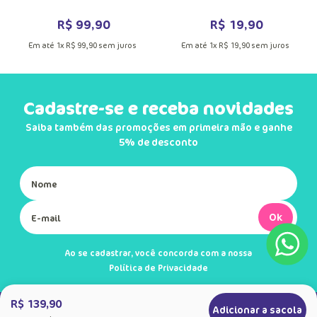
R$
99
,
90
R$
19
,
90
Em até
1
x
R$
99
,
90
sem juros
Em até
1
x
R$
19
,
90
sem juros
Cadastre-se e receba novidades
Saiba também das promoções em primeira mão e ganhe
5% de desconto
Ok
Ao se cadastrar, você concorda com a nossa
Política de Privacidade
R$ 139,90
Adicionar a sacola