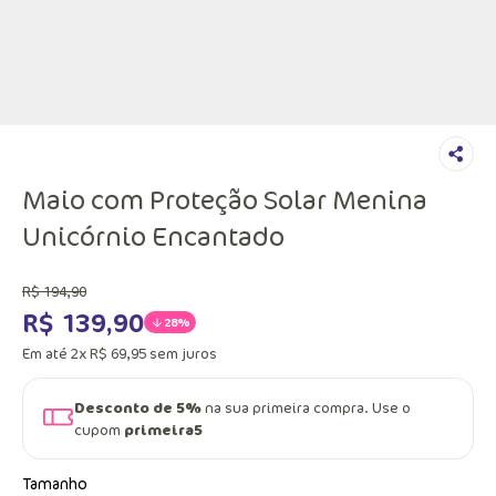
Maio com Proteção Solar Menina
Unicórnio Encantado
R$
194
,
90
R$
139
,
90
28%
Em até
2
x
R$
69
,
95
sem juros
Desconto de 5%
na sua primeira compra. Use o
cupom
primeira5
Tamanho