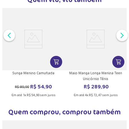
C
DUTO
MAIS INFORMAÇÕES DO PRODUTO
VER MAIS INFORMAÇÕES DO PRODU
VER MA
Sunga Menino Camuflada
Maio Manga Longa Menina Teen
Unicórnio Tênis
R$
54
,
90
R$
289
,
90
R$
89
,
90
Em até
1
x
R$
54
,
90
sem juros
Em até
4
x
R$
72
,
47
sem juros
Quem comprou, comprou também