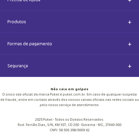
Nossas Lojas
Dúvidas Frequentes
+
Produtos
Meias do Bem
Cashback Puket
Acessórios
+
Formas de pagamento
Happy Friday 2026
Como comprar
Lingeries
+
Segurança
Seja um Franqueado
Frete e entregas
Meias
Retire na loja
Não caia em golpes
Pagamento
O único site oficial da marca Puket é puket.com.br. Em caso de qualquer suspeita
Moda Praia
de fraude, entre em contato através dos nossos canais oficiais nas redes sociais ou
Cupom de desconto
pelo nosso serviço de atendimento.
Trocas e Devoluções
Pijamas
2025 Puket - Todos os Direitos Reservados.
Blog
Rod. Fernão Dias, S/N, KM 937, CD 200 - Extrema - MG, 37640-000
Política de Privacidade
CNPJ: 58.500.398/0009-62
Personalize