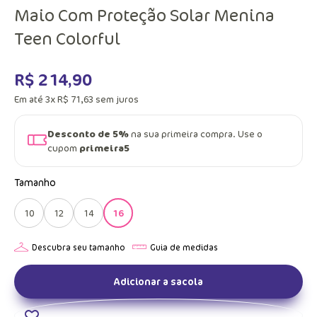
Maio Com Proteção Solar Menina
Teen Colorful
R$
214
,
90
Em até
3
x
R$
71
,
63
sem juros
Desconto de 5%
na sua primeira compra. Use o
cupom
primeira5
Tamanho
10
12
14
16
Adicionar a sacola