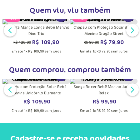
Quem viu, viu também
DUTO
MAIS INFORMAÇÕES DO PRODUTO
VER MAIS INFORMAÇÕES DO PRODU
VER MA
ê
Camiseta Manga Longa Bebê Menino
Chapéu com Proteção Solar Bebê
Dino Trio
Menino Dragão Street
R$
109
,
90
R$
79
,
90
R$
129
,
90
R$
89
,
90
Em até
1
x
R$
109
,
90
sem juros
Em até
1
x
R$
79
,
90
sem juros
Quem comprou, comprou também