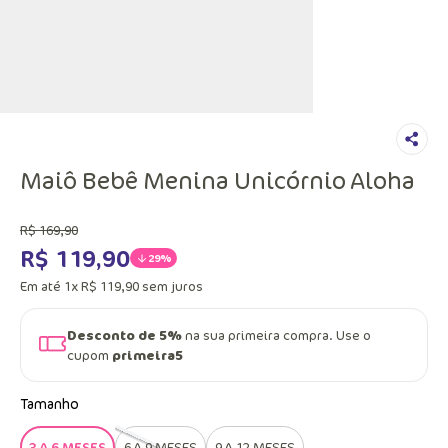
Maiô Bebê Menina Unicórnio Aloha
R$
169
,
90
R$
119
,
90
29%
Em até
1
x
R$
119
,
90
sem juros
Desconto de 5%
na sua primeira compra. Use o
cupom
primeira5
Tamanho
3 A 6 MESES
6 A 9 MESES
9 A 12 MESES