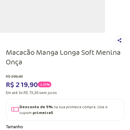
Macacão Manga Longa Soft Menina
Onça
R$
299
,
90
R$
219
,
90
27%
Em até
3
x
R$
73
,
30
sem juros
Desconto de 5%
na sua primeira compra. Use o
cupom
primeira5
Tamanho