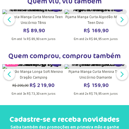
Quem viu, viu também
DUTO
MAIS INFORMAÇÕES DO PRODUTO
VER MAIS INFORMAÇÕES DO PRODU
VER MA
Camisola Manga Curta Menina Teen
Pijama Manga Curta Algodão Menino
Unicórnio Tênis
Teen Dino
R$
89
,
90
R$
169
,
90
Em até
1
x
R$
89
,
90
sem juros
Em até
2
x
R$
84
,
95
sem juros
Quem comprou, comprou também