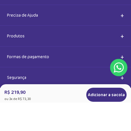
5% de desconto
Ok
Ao se cadastrar, você concorda com a nossa
Política de Privacidade
R$ 219,90
Adicionar a sacola
ou
3
x de
R$ 73,30
+
Sobre a Puket