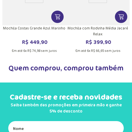
DUTO
MAIS INFORMAÇÕES DO PRODUTO
VER MAIS INFORMAÇÕES DO PRODU
VER MA
is
Mochila Costas Grande Azul Marinho
Mochila com Rodinha Média Jacaré
Relax
R$
449
,
90
R$
399
,
90
Em até
6
x
R$
74
,
98
sem juros
Em até
6
x
R$
66
,
65
sem juros
Quem comprou, comprou também
VER MA
Luva Menino Teen Tuba Futebol