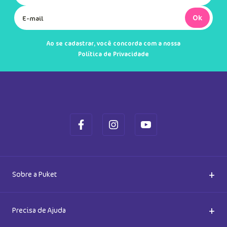
DUTO
MAIS INFORMAÇÕES DO PRODUTO
VER MAIS INFORMAÇÕES DO PRODU
Manta com Capuz Soft Dino
Astronauta
R$
74
,
90
R$
349
,
90
Em até
1
x
R$
74
,
90
sem juros
Em até
5
x
R$
69
,
98
sem juros
Cadastre-se e receba novidades
Saiba também das promoções em primeira mão e ganhe
5% de desconto
Ok
Ao se cadastrar, você concorda com a nossa
Política de Privacidade