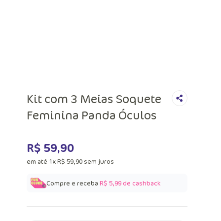
Kit com 3 Meias Soquete
Feminina Panda Óculos
R$
59
,
90
em até
1
x
R$
59
,
90
sem juros
Compre e receba
R$ 5,99
de cashback