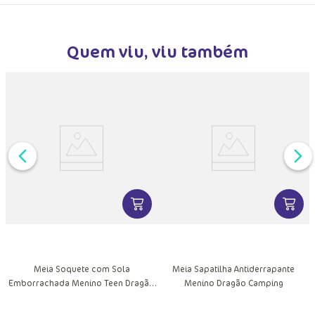
Quem viu, viu também
DUTO
VER MAIS INFORMAÇÕES DO PRODU
VER MA
MAIS INFORMAÇÕES DO PRODUTO
Meia Soquete com Sola
Meia Sapatilha Antiderrapante
Emborrachada Menino Teen Dragão
Menino Dragão Camping
Camping