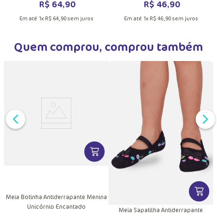
R$
64
,
90
R$
46
,
90
Em até
1
x
R$
64
,
90
sem juros
Em até
1
x
R$
46
,
90
sem juros
Quem comprou, comprou também
DUTO
VER MAIS INFORMAÇÕES DO PRODU
MAIS INFORMAÇÕES DO PRODUTO
VER MA
Meia Botinha Antiderrapante Menina
Unicórnio Encantado
Meia Sapatilha Antiderrapante