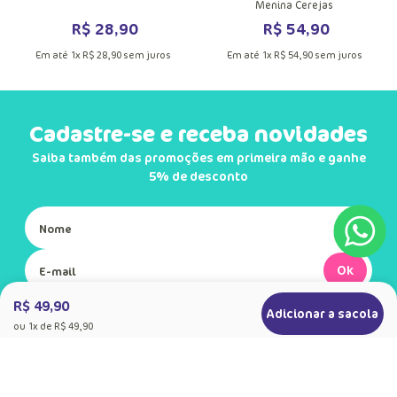
Menina Cerejas
R$
28
,
90
R$
54
,
90
Em até
1
x
R$
28
,
90
sem juros
Em até
1
x
R$
54
,
90
sem juros
Cadastre-se e receba novidades
Saiba também das promoções em primeira mão e ganhe
5% de desconto
Ok
R$ 49,90
Adicionar a sacola
Ao se cadastrar, você concorda com a nossa
ou
1
x de
R$ 49,90
Política de Privacidade