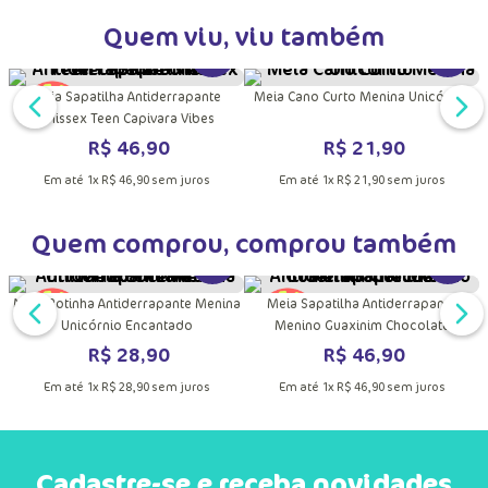
Quem viu, viu também
DUTO
MAIS INFORMAÇÕES DO PRODUTO
VER MAIS INFORMAÇÕES DO PRODU
VER MA
Meia Sapatilha Antiderrapante
Meia Cano Curto Menina Unicórnio
Unissex Teen Capivara Vibes
R$
46
,
90
R$
21
,
90
Em até
1
x
R$
46
,
90
sem juros
Em até
1
x
R$
21
,
90
sem juros