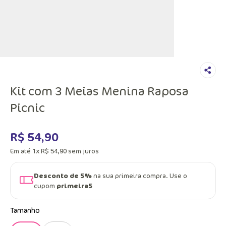
Kit com 3 Meias Menina Raposa
Picnic
R$
54
,
90
Em até
1
x
R$
54
,
90
sem juros
Desconto de 5%
na sua primeira compra. Use o
cupom
primeira5
Tamanho