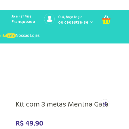
Já é Fã? Vire
Olá, faça login
Franqueado
Nossas Lojas
uida
Kit com 3 meias Menina Gata
R$
49
,
90