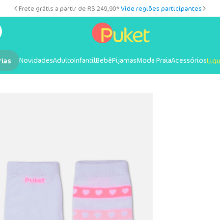
Frete grátis a partir de R$ 249,90*
Vide regiões participantes
Novidades
Adulto
Infantil
Bebê
Pijamas
Moda Praia
Acessórios
rias
Liq