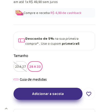
em até
1
x
R$
49
,
90
sem juros
Compre e receba
R$ 4,99
de cashback
Desconto de 5%
na sua primeira
compra* . Use o cupom
primeira5
Tamanho
23 A 27
28 A 33
Adicionar a sacola