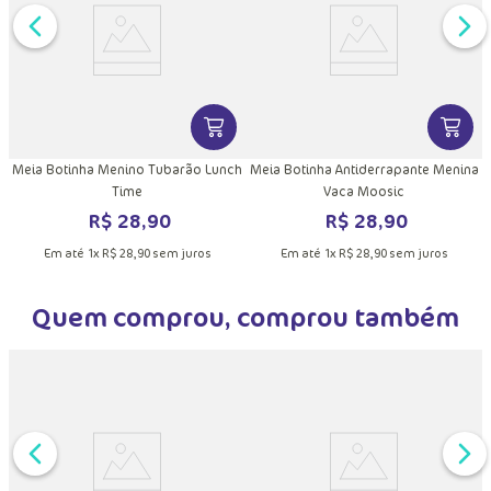
DUTO
MAIS INFORMAÇÕES DO PRODUTO
VER MAIS INFORMAÇÕES DO PRODU
VER MA
Meia Botinha Menino Tubarão Lunch
Meia Botinha Antiderrapante Menina
Time
Vaca Moosic
R$
28
,
90
R$
28
,
90
Em até
1
x
R$
28
,
90
sem juros
Em até
1
x
R$
28
,
90
sem juros
Quem comprou, comprou também