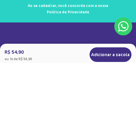
Ao se cadastrar, você concorda com a nossa
Política de Privacidade
R$ 54,90
Adicionar a sacola
ou
1
x de
R$ 54,90
+
Sobre a Puket
Quem somos
+
Precisa de Ajuda
Nossas Lojas
Dúvidas Frequentes
+
Produtos