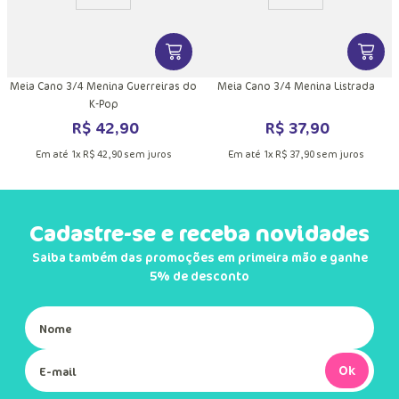
DUTO
MAIS INFORMAÇÕES DO PRODUTO
VER MAIS INFORMAÇÕES DO PRODU
VER MA
Meia Cano 3/4 Menina Guerreiras do
Meia Cano 3/4 Menina Listrada
K-Pop
R$
42
,
90
R$
37
,
90
Em até
1
x
R$
42
,
90
sem juros
Em até
1
x
R$
37
,
90
sem juros
Cadastre-se e receba novidades
Saiba também das promoções em primeira mão e ganhe
5% de desconto
Ok