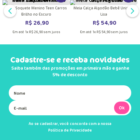
Quem comprou, comprou também
DUTO
MAIS INFORMAÇÕES DO PRODUTO
VER MAIS INFORMAÇÕES DO PRODU
VER MA
Meia Soquete Menino Teen Carros
Meia Calça Algodão Bebê Unissex
Brilho no Escuro
Lisa
R$
26
,
90
R$
54
,
90
Em até
1
x
R$
26
,
90
sem juros
Em até
1
x
R$
54
,
90
sem juros
Cadastre-se e receba novidades