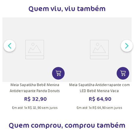
Quem viu, viu também
DUTO
MAIS INFORMAÇÕES DO PRODUTO
VER MAIS INFORMAÇÕES DO PRODU
VER MA
Meia Sapatilha Bebê Menina
Meia Sapatilha Antiderrapante com
Antiderrapante Panda Donuts
LED Bebê Menina Vaca
R$
32
,
90
R$
64
,
90
Em até
1
x
R$
32
,
90
sem juros
Em até
1
x
R$
64
,
90
sem juros