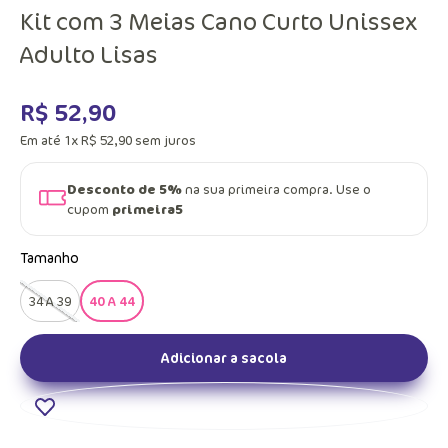
Kit com 3 Meias Cano Curto Unissex
Adulto Lisas
R$
52
,
90
Em até
1
x
R$
52
,
90
sem juros
Desconto de 5%
na sua primeira compra. Use o
cupom
primeira5
Tamanho
34 A 39
40 A 44
Adicionar a sacola