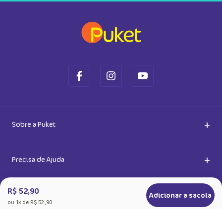
Saiba também das promoções em primeira mão e ganhe
5% de desconto
Ok
Ao se cadastrar, você concorda com a nossa
Política de Privacidade
R$ 52,90
Adicionar a sacola
ou
1
x de
R$ 52,90