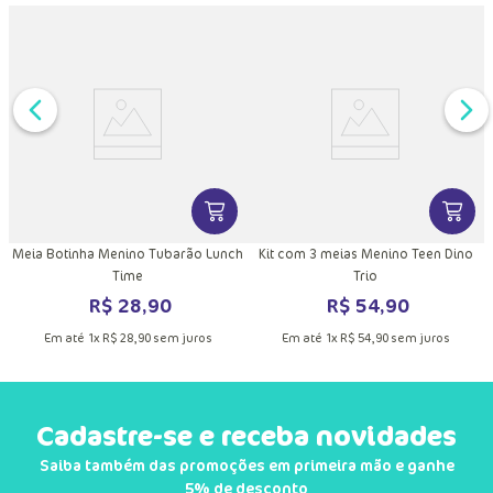
DUTO
MAIS INFORMAÇÕES DO PRODUTO
VER MAIS INFORMAÇÕES DO PRODU
VER MA
m
Meia Botinha Menino Tubarão Lunch
Kit com 3 meias Menino Teen Dino
Time
Trio
R$
28
,
90
R$
54
,
90
Em até
1
x
R$
28
,
90
sem juros
Em até
1
x
R$
54
,
90
sem juros
Cadastre-se e receba novidades
Saiba também das promoções em primeira mão e ganhe
5% de desconto