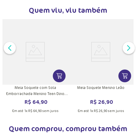
Quem viu, viu também
DUTO
MAIS INFORMAÇÕES DO PRODUTO
VER MAIS INFORMAÇÕES DO PRODU
VER MA
Meia Soquete com Sola
Meia Soquete Menino Leão
Emborrachada Menino Teen Dino
Astronauta
R$
64
,
90
R$
26
,
90
Em até
1
x
R$
64
,
90
sem juros
Em até
1
x
R$
26
,
90
sem juros
Quem comprou, comprou também