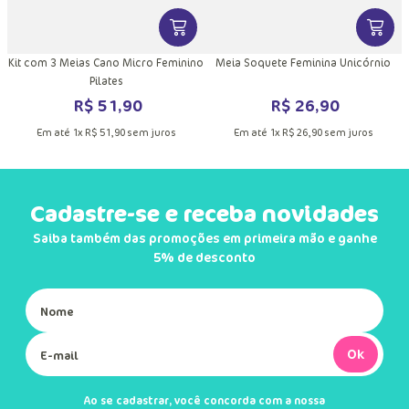
DUTO
MAIS INFORMAÇÕES DO PRODUTO
VER MAIS INFORMAÇÕES DO PRODU
VER MA
Kit com 3 Meias Cano Micro Feminino
Meia Soquete Feminina Unicórnio
Pilates
R$
51
,
90
R$
26
,
90
Em até
1
x
R$
51
,
90
sem juros
Em até
1
x
R$
26
,
90
sem juros
Cadastre-se e receba novidades
Saiba também das promoções em primeira mão e ganhe
5% de desconto
Ok
Ao se cadastrar, você concorda com a nossa