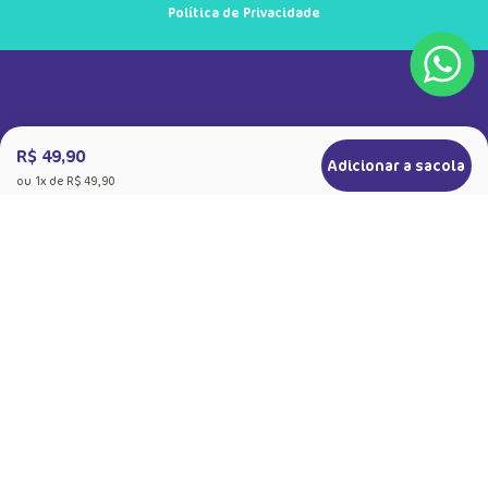
Política de Privacidade
R$ 49,90
Adicionar a sacola
ou
1
x de
R$ 49,90
+
Sobre a Puket
Quem somos
+
Precisa de Ajuda
Nossas Lojas
Dúvidas Frequentes
+
Produtos
Meias do Bem
Cashback Puket