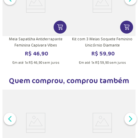
DUTO
MAIS INFORMAÇÕES DO PRODUTO
VER MAIS INFORMAÇÕES DO PRODU
VER MA
Meia Sapatilha Antiderrapante
Kit com 3 Meias Soquete Feminino
Feminina Capivara Vibes
Unicórnio Diamante
R$
46
,
90
R$
59
,
90
Em até
1
x
R$
46
,
90
sem juros
Em até
1
x
R$
59
,
90
sem juros
Quem comprou, comprou também