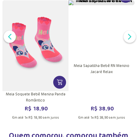
DUTO
MAIS INFORMAÇÕES DO PRODUTO
VER MA
VER MAIS INFORMAÇÕES DO PRODU
e
Meia Sapatilha Bebê RN Menino
Jacaré Relax
Meia Soquete Bebê Menina Panda
Romântico
R$
38
,
90
R$
18
,
90
Em até
1
x
R$
38
,
90
sem juros
Em até
1
x
R$
18
,
90
sem juros
Quem comprou, comprou também