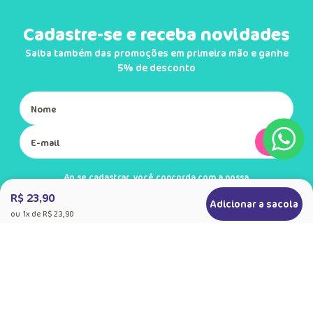
Cadastre-se e receba novidades
Saiba também das promoções em primeira mão e ganhe
5% de desconto
Ok
Ao se cadastrar, você concorda com a nossa
Política de Privacidade
R$ 23,90
Adicionar a sacola
ou
1
x de
R$ 23,90