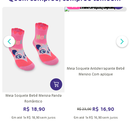
DUTO
MAIS INFORMAÇÕES DO PRODUTO
VER MA
VER MAIS INFORMAÇÕES DO PRODU
Meia Soquete Antiderrapante Bebê
Menino Com aplique
Meia Soquete Bebê Menina Panda
Romântico
R$
16
,
90
R$
18
,
90
R$
23
,
90
Em até
1
x
R$
16
,
90
sem juros
Em até
1
x
R$
18
,
90
sem juros