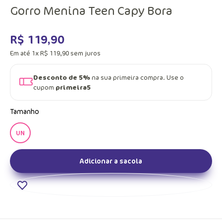
Gorro Menina Teen Capy Bora
R$
119
,
90
Em até
1
x
R$
119
,
90
sem juros
Desconto de 5%
na sua primeira compra. Use o
cupom
primeira5
Tamanho
UN
Adicionar a sacola