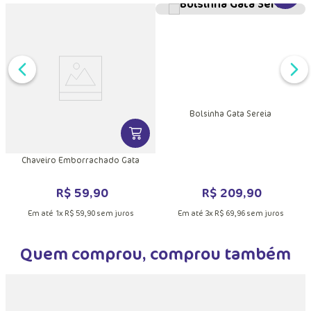
Bolsinha Gata Sereia
DUTO
MAIS INFORMAÇÕES DO PRODUTO
VER MAIS INFORMAÇÕES DO PRODU
o
Chaveiro Emborrachado Gata
R$
209
,
90
R$
59
,
90
Em até
3
x
R$
69
,
96
sem juros
Em até
1
x
R$
59
,
90
sem juros
Quem comprou, comprou também