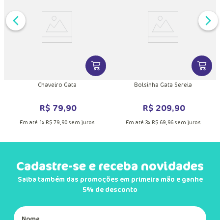
DUTO
MAIS INFORMAÇÕES DO PRODUTO
VER MAIS INFORMAÇÕES DO PRODU
VER MA
Chaveiro Gata
Bolsinha Gata Sereia
R$
79
,
90
R$
209
,
90
Em até
1
x
R$
79
,
90
sem juros
Em até
3
x
R$
69
,
96
sem juros
Cadastre-se e receba novidades
Saiba também das promoções em primeira mão e ganhe
5% de desconto