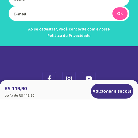
Ok
Ao se cadastrar, você concorda com a nossa
Política de Privacidade
R$ 119,90
Adicionar a sacola
ou
1
x de
R$ 119,90
+
Sobre a Puket
Quem somos
+
Precisa de Ajuda