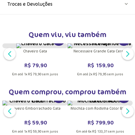
Trocas e Devoluções
Quem viu, viu também
DUTO
MAIS INFORMAÇÕES DO PRODUTO
VER MAIS INFORMAÇÕES DO PRODU
VER MA
Chaveiro Gata
Necessaire Grande Gata Cereja
R$
79
,
90
R$
159
,
90
Em até
1
x
R$
79
,
90
sem juros
Em até
2
x
R$
79
,
95
sem juros