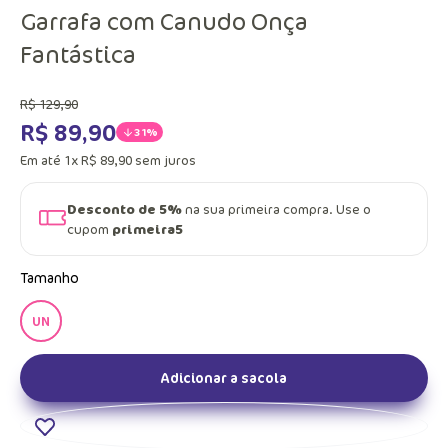
Garrafa com Canudo Onça
Fantástica
R$
129
,
90
R$
89
,
90
31%
Em até
1
x
R$
89
,
90
sem juros
Desconto de 5%
na sua primeira compra. Use o
cupom
primeira5
Tamanho
UN
Adicionar a sacola