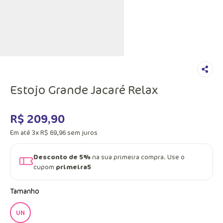
Estojo Grande Jacaré Relax
R$
209
,
90
Em até
3
x
R$
69
,
96
sem juros
Desconto de 5%
na sua primeira compra. Use o
cupom
primeira5
Tamanho
UN