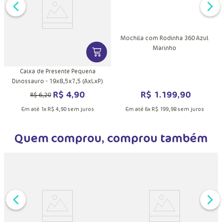
Mochila com Rodinha 360 Azul
Marinho
DUTO
MAIS INFORMAÇÕES DO PRODUTO
VER MAIS INFORMAÇÕES DO PRODU
Caixa de Presente Pequena
Dinossauro - 19x8,5x7,5 (AxLxP)
R$
1
.
199
,
90
R$
4
,
90
R$
6
,
20
Em até
6
x
R$
199
,
98
sem juros
Em até
1
x
R$
4
,
90
sem juros
Quem comprou, comprou também