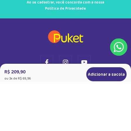
Ao se cadastrar, você concorda com a nossa
Política de Privacidade
R$ 209,90
Adicionar a sacola
ou
3
x de
R$ 69,96
+
Sobre a Puket
Quem somos
+
Precisa de Ajuda
Nossas Lojas
Dúvidas Frequentes