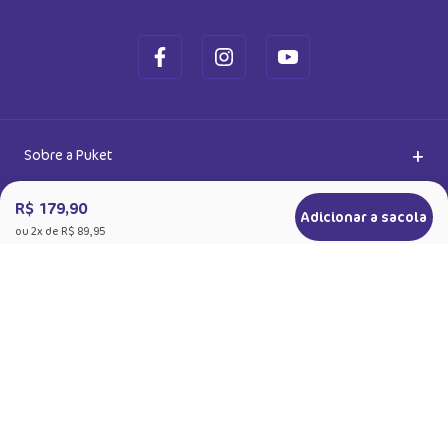
Ok
Ao se cadastrar, você concorda com a nossa
Política de Privacidade
R$ 179,90
Adicionar a sacola
ou
2
x de
R$ 89,95
+
Sobre a Puket