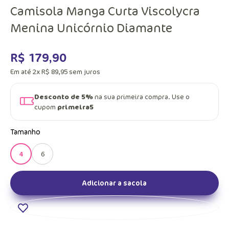
Camisola Manga Curta Viscolycra
Menina Unicórnio Diamante
R$
179
,
90
Em até
2
x
R$
89
,
95
sem juros
Desconto de 5%
na sua primeira compra. Use o
cupom
primeira5
Tamanho
4
6
Adicionar a sacola