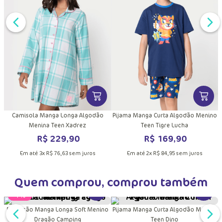
DUTO
MAIS INFORMAÇÕES DO PRODUTO
VER MAIS INFORMAÇÕES DO PRODU
VER MA
Camisola Manga Longa Algodão
Pijama Manga Curta Algodão Menino
Menina Teen Xadrez
Teen Tigre Lucha
R$
229
,
90
R$
169
,
90
Em até
3
x
R$
76
,
63
sem juros
Em até
2
x
R$
84
,
95
sem juros
Quem comprou, comprou também