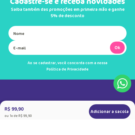
Cadastre-se e receba novidades
Saiba também das promoções em primeira mão e ganhe
5% de desconto
Ok
Ao se cadastrar, você concorda com a nossa
Política de Privacidade
R$ 99,90
Adicionar a sacola
ou
1
x de
R$ 99,90