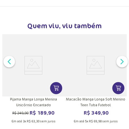
Quem viu, viu também
DUTO
MAIS INFORMAÇÕES DO PRODUTO
VER MAIS INFORMAÇÕES DO PRODU
VER MA
Pijama Manga Longa Menina
Macacão Manga Longa Soft Menino
Unicórnio Encantado
Teen Tuba Futebol
R$
189
,
90
R$
349
,
90
R$
249
,
90
Em até
3
x
R$
63
,
30
sem juros
Em até
5
x
R$
69
,
98
sem juros