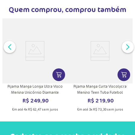
Quem comprou, comprou também
DUTO
MAIS INFORMAÇÕES DO PRODUTO
VER MAIS INFORMAÇÕES DO PRODU
VER MA
Pijama Manga Longa Ultra Visco
Pijama Manga Curta Viscolycra
Menina Unicórnio Diamante
Menino Teen Tuba Futebol
R$
249
,
90
R$
219
,
90
Em até
4
x
R$
62
,
47
sem juros
Em até
3
x
R$
73
,
30
sem juros