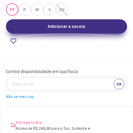
PP
P
M
G
GG
Adicionar a sacola
Confira disponibilidade em loja física
OK
Não sei meu cep