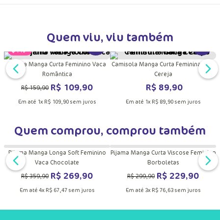
Trocas e Devoluções
Quem viu, viu também
DUTO
MAIS INFORMAÇÕES DO PRODUTO
VER MAIS INFORMAÇÕES DO PRODU
VER MA
Pijama Manga Curta Feminino Vaca
Camisola Manga Curta Feminina Gata
e
Romântica
Cereja
R$
109
,
90
R$
89
,
90
R$
159
,
90
Em até
1
x
R$
109
,
90
sem juros
Em até
1
x
R$
89
,
90
sem juros