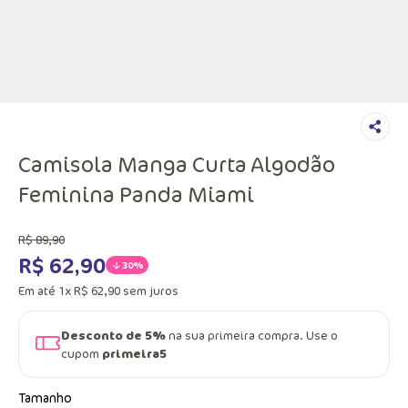
Camisola Manga Curta Algodão
Feminina Panda Miami
R$
89
,
90
R$
62
,
90
30%
Em até
1
x
R$
62
,
90
sem juros
Desconto de 5%
na sua primeira compra. Use o
cupom
primeira5
Tamanho