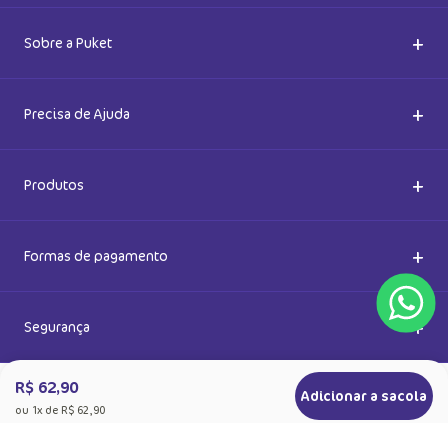
Cadastre-se e receba novidades
Saiba também das promoções em primeira mão e ganhe
5% de desconto
Ok
Ao se cadastrar, você concorda com a nossa
Política de Privacidade
R$ 62,90
Adicionar a sacola
ou
1
x de
R$ 62,90