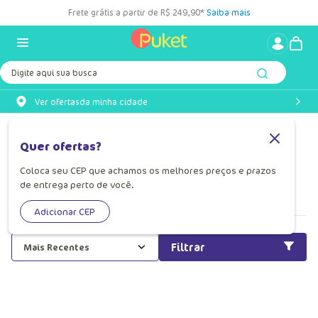
Frete grátis a partir de R$ 249,90*
Saiba mais
Digite aqui sua busca
Ver ofertas
da minha cidade
Panda
Quer ofertas?
Conheça a linha de panda para todas as idades da Puket!
Coloca seu CEP que achamos os melhores preços e prazos
Encontre modelos femininos e infantis. Compre agora as
de entrega perto de você.
melhores produtos na loja Puket.
Adicionar CEP
Filtrar
Mais Recentes