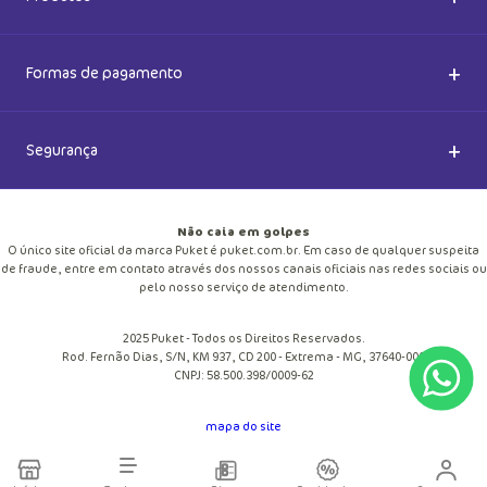
Meias do Bem
Cashback Puket
Acessórios
+
Formas de pagamento
Happy Friday 2026
Como comprar
Lingeries
+
Segurança
Seja um Franqueado
Frete e entregas
Meias
Retire na loja
Não caia em golpes
Pagamento
O único site oficial da marca Puket é puket.com.br. Em caso de qualquer suspeita
Moda Praia
de fraude, entre em contato através dos nossos canais oficiais nas redes sociais ou
Cupom de desconto
pelo nosso serviço de atendimento.
Trocas e Devoluções
Pijamas
2025 Puket - Todos os Direitos Reservados.
Blog
Rod. Fernão Dias, S/N, KM 937, CD 200 - Extrema - MG, 37640-000
Política de Privacidade
CNPJ: 58.500.398/0009-62
Personalize
Trabalhe Conosco
mapa do site
Regulamento
Pechincha