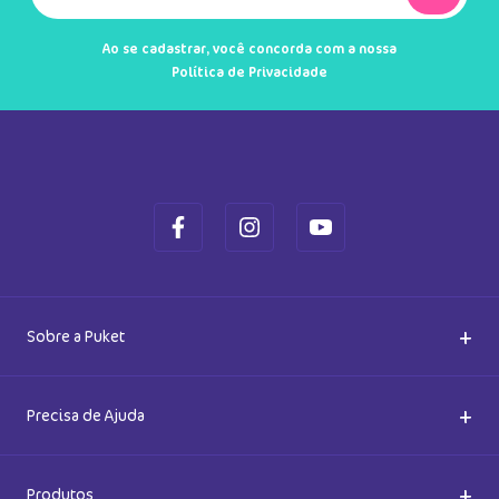
Ao se cadastrar, você concorda com a nossa
Política de Privacidade
+
Sobre a Puket
Quem somos
+
Precisa de Ajuda
Nossas Lojas
Dúvidas Frequentes
+
Produtos