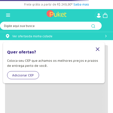
Frete grátis a partir de R$ 249,90*
Saiba mais
Digite aqui sua busca
Ver ofertas
da minha cidade
OOPS!
Quer ofertas?
Coloca seu CEP que achamos os melhores preços e prazos
Não encontramos nenhum resultado
de entrega perto de você.
para "
calcinha-boneca-menina-
unicornio-encantado-040401066-
Adicionar CEP
390
"
O que eu devo fazer?
Verifique os termos digitados.
Tente utilizar uma única palavra.
Utilize termos genéricos na busca.
Tente utilizar sinônimos do termo