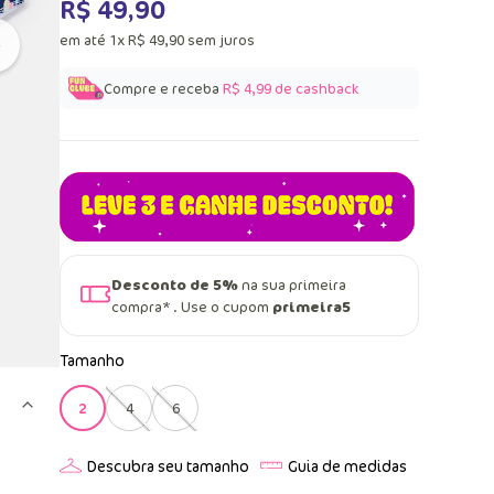
R$
49
,
90
em até
1
x
R$
49
,
90
sem juros
Compre e receba
R$ 4,99
de cashback
Desconto de 5%
na sua primeira
compra* . Use o cupom
primeira5
Tamanho
2
4
6