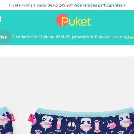
Frete grátis a partir de R$ 249,90*
Vide regiões participantes
Novidades
Adulto
Infantil
Bebê
Pijamas
Moda Praia
Acessórios
rias
Liq