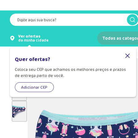
Digite aqui sua busca?
Ver ofertas
Todas as catego
da minha cidade
Lingeries
Lingerie para Menina
Quer ofertas?
Coloca seu CEP que achamos os melhores preços e prazos
de entrega perto de você.
Adicionar CEP