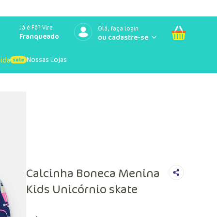
Já é Fã? Vire
Olá, faça login
Franqueado
Nossas Lojas
uida
Calcinha Boneca Menina
Kids Unicórnio skate