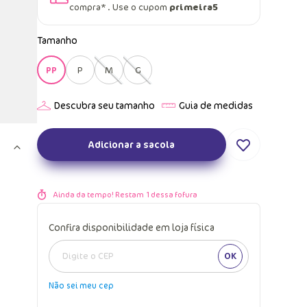
compra* . Use o cupom
primeira5
Tamanho
PP
P
M
G
Adicionar a sacola
Ainda da tempo! Restam
1
dessa fofura
Confira disponibilidade em loja física
OK
Não sei meu cep