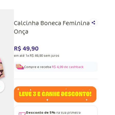
Calcinha Boneca Feminina
Onça
R$
49
,
90
em até
1
x
R$
49
,
90
sem juros
Compre e receba
R$ 4,99
de cashback
Desconto de 5%
na sua primeira